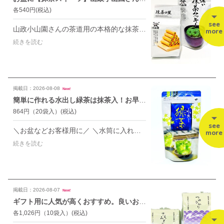
各540円
(税込)
see
山政小山園さんの茶道用の本格的な抹茶を使用したお菓子です。 世界中でブームの抹茶をお菓子として手軽にお楽しみいただけます。 行楽のお供に 日常のティータイムに お盆のお茶菓子に、ぜひご利用ください。 【抹茶の里】13本入り（個包装） 京都市・宇治、山政小山園さんの茶道用石臼挽き抹茶を贅沢に使った芳醇なクリームを、薄焼き卵せんべいで包みました。個包装で使いやすく人気があります。 【濃い抹茶クッキー】65g入 京都・宇治、山政小山園さんの旨みの濃い茶道用石臼挽き抹茶を贅沢に使い、サクサクな濃厚クッキーに仕上げました。緑茶はもちろん、コーヒー・紅茶にもよくあいます。
more
続きを読む
掲載日：2026-08-08
New!
簡単に作れる水出し緑茶は抹茶入！お早めにご利用ください🍵🌱
864円（20袋入）
(税込)
see
＼お盆などお客様用に／ ＼水筒に入れ持ち歩きに／ ＼手軽で美味しいと言えば／ 水┃出┃し┃緑┃茶┃（抹茶入） ━┛━┛━┛━┛━┛ 冷蔵庫に冷え冷えの水出し緑茶 時間が経っても味が変わらず、水筒に入れ持ち歩きもできて便利でおすすめ。 夏の必需品【水出し用緑茶ティーバッグ】がさらに美味しくなりむした。美味しさの秘密は「抹茶入」。美味しい冷茶を簡単に作ることができる優れものです。 急須を使用し、すぐ飲めるようにもなりました。急な来客にも安心で便利です。 試飲お出ししておりますので、ぜひお試しください！ 【冷水ポットで】 ①冷水ポットに水1ℓとティーバッグを1〜2個入れる。 ②水がグリーン色になるまでかき混ぜ、濃さを調整してください。 ③冷蔵庫で冷やしてお召し上がりください。 【急須で】 ①急須にティーバッグを入れ、水を注いで4〜5分待ちます。 ②急須を少し揺らしてから均等に注ぎ分けます。 ③氷を入れてお召し上がりください。
more
続きを読む
掲載日：2026-08-07
New!
ギフト用に人気が高くおすすめ。良いお茶を少し欲しい方にピッタリです🍵🌱
各1,026円（10袋入）
(税込)