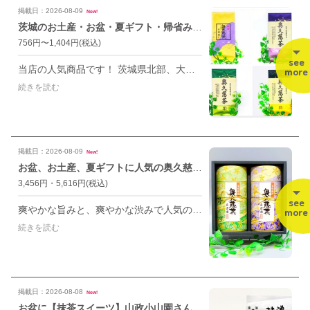
掲載日：2026-08-09
New!
茨城のお土産・お盆・夏ギフト・帰省みやげに【奥久慈茶】が人気です🍵🌱
756円〜1,404円
(税込)
see
当店の人気商品です！ 茨城県北部、大子町で作られる奥久慈茶は、新潟県の村上茶とともに、流通するお茶の産地の北限と言われており、新茶が届くのはちょっと遅めの5月下旬以降となります。 寒冷な気候からくる、爽やかでスッキリとした渋みは、奥久慈茶の特徴です。懐かしさを感じる味でお茶好きな方にも好評です。 組合せ自由で箱入りギフトもお作りしております。お気軽にスタッフにお声掛けください。 奥久慈茶（特上） 奥久慈茶（雅） 奥久慈茶（翠） 奥久慈茶（粋） 化粧箱への詰合せも承り中です。ぜひご利用ください。
more
続きを読む
掲載日：2026-08-09
New!
お盆、お土産、夏ギフトに人気の奥久慈茶詰合せ（化粧缶入）おすすめです🍵🌱
3,456円・5,616円
(税込)
see
爽やかな旨みと、爽やかな渋みで人気の高い奥久慈茶を化粧缶に入れた詰合せです。 奥久慈は特に人気が高くおすすめです。 ぜひご利用下さい。 画像1枚目 3,456円（100g×2本） 画家2枚目 5,616円（150g×2本）
more
続きを読む
掲載日：2026-08-08
New!
お盆に【抹茶スイーツ】山政小山園さんの本格抹茶を使用。人気が高くおすすめ🍵🌱