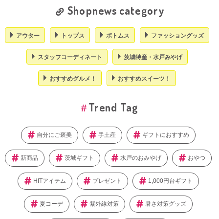
Shopnews category
アウター
トップス
ボトムス
ファッショングッズ
スタッフコーディネート
茨城特産・水戸みやげ
おすすめグルメ！
おすすめスイーツ！
Trend Tag
自分にご褒美
手土産
ギフトにおすすめ
新商品
茨城ギフト
水戸のおみやげ
おやつ
HITアイテム
プレゼント
1,000円台ギフト
夏コーデ
紫外線対策
暑さ対策グッズ