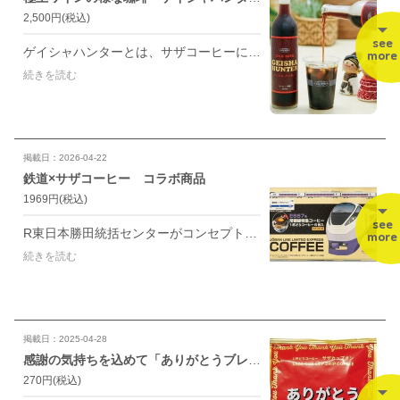
2,500円
(税込)
see
ゲイシャハンターとは、サザコーヒーにとっての三大ゲイシャ産地【パナマ、エチオピア、コロンビア】のゲイシャのブレンドです。 豆やカップオンでも大人気のブレンドを贅沢に使用して、じっくりと水で抽出したコールドブリューコーヒー。
more
続きを読む
掲載日：2026-04-22
鉄道×サザコーヒー コラボ商品
1969円
(税込)
see
R東日本勝田統括センターがコンセプトを考案し、サザコーヒーが作ったオリジナルのコーヒーセット 「ひたち ときわ」「E657系リバイバルカラー」のデザインやそれぞれの車両をイメージした味わいのコーヒーを楽しめる6枚入です。
more
続きを読む
掲載日：2025-04-28
感謝の気持ちを込めて「ありがとうブレンド」
270円
(税込)