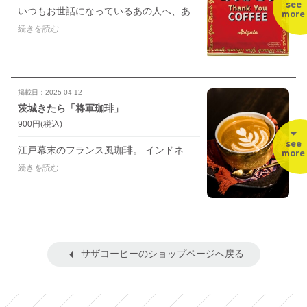
see
いつもお世話になっているあの人へ、ありがとうの気持ちを込めてコーヒーを贈りませんか。 香りが高く、甘くてまろやかな味わい。 「ありがとう」の想いをこめて贈りたい、そんな気持ちが伝わるブレンドコーヒー。
more
続きを読む
掲載日：2025-04-12
茨城きたら「将軍珈琲」
900円
(税込)
see
江戸幕末のフランス風珈琲。 インドネシア産深煎りとエチオピアモカをブレンド。 徳川慶喜公が欧米公使をもてなした珈琲を文献を基に再現。 ベルベットのようなワイン 濃厚できめ細やかな甘さは最後まで続きます。 たっぷりのミルクとの相性も抜群
more
続きを読む
サザコーヒーのショップページへ戻る