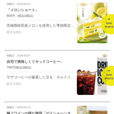
掲載日：2026-06-01
「メロンショート」
900円（税込)
(税込)
see
茨城県鉾田産メロンを使用した季節限定ショートケーキです。
more
続きを読む
掲載日：2026-05-07
自宅で美味しくリキッドコーヒー♪
780円(税込)
(税込)
see
サザコーヒーが厳選した豆を、ネルドリップの技術を取り入れじっくり丁寧に仕上げました。 爽やかさの中にもコーヒー本来の香りとコクをしっかり感じる、無糖リキッドタイプの本格派アイスコーヒーです。 希釈せずにストレートでお召し上がりいただけます。 お好みで氷やミルク、シロップを加えてお楽しみください。
more
続きを読む
掲載日：2026-04-22
極上ワインの様な珈琲「ゲイシャハンター コールドブリュー500ml」