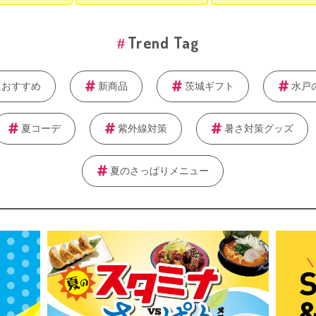
Trend Tag
におすすめ
新商品
茨城ギフト
水戸
夏コーデ
紫外線対策
暑さ対策グッズ
夏のさっぱりメニュー