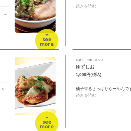
続きを読む
たいざんのマー油とんこつ「黒山」くろやま 自家製とんこつスープと焦しニンニクのコク深いラーメンです。
see
more
掲載日：2026-07-01
ゆずしお
1,000円
(税込)
ゴマとニンニク、ニラたっぷり！ ＜夏のスタミナ VS さっぱりメニュー＞ 7/1(水)～8/16(日)まで
続きを読む
see
more