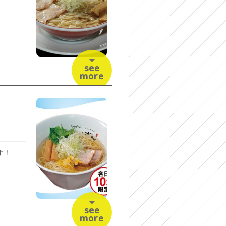
see
more
柚子香るさっぱりらーめんです！ ＜夏のスタミナ VS さっぱりメニュー＞ 7/1(水)～8/16(日)まで
see
more