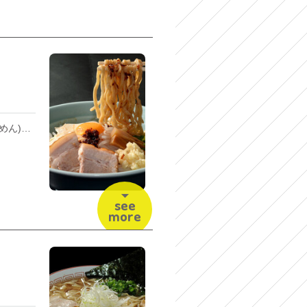
人気のガッツリ系、大麺(たいめん)を汁なしで!! えび香るたいざんオリジナル「えびラー油」が味の決め手です。
see
more