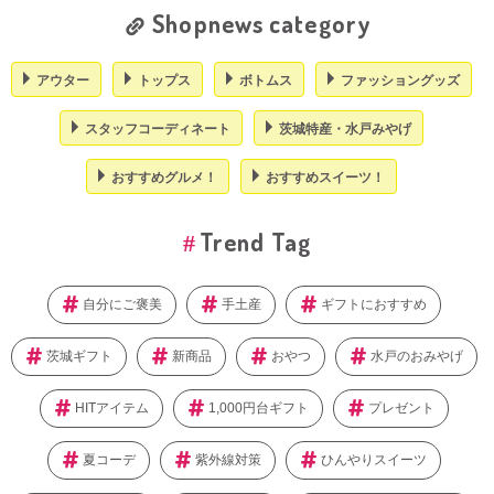
Shopnews category
アウター
トップス
ボトムス
ファッショングッズ
スタッフコーディネート
茨城特産・水戸みやげ
おすすめグルメ！
おすすめスイーツ！
Trend Tag
自分にご褒美
手土産
ギフトにおすすめ
茨城ギフト
新商品
おやつ
水戸のおみやげ
HITアイテム
1,000円台ギフト
プレゼント
夏コーデ
紫外線対策
ひんやりスイーツ