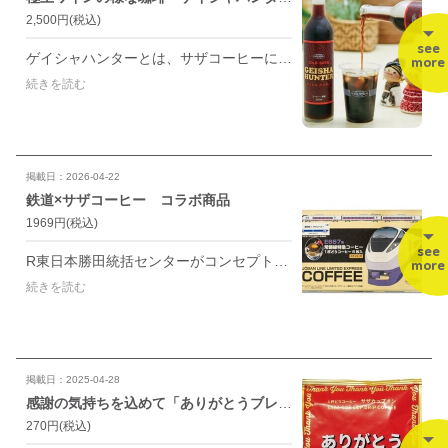
2,500円
(税込)
see
ゲイシャハンターとは、サザコーヒーにとっての三大ゲイシャ産地【パナマ、エチオピア、コロンビア】のゲイシャのブレンドです。 豆やカップオンでも大人気のブレンドを贅沢に使用して、じっくりと水で抽出したコールドブリューコーヒー。
more
続きを読む
掲載日：2026-04-22
鉄道×サザコーヒー コラボ商品
1969円
(税込)
see
R東日本勝田統括センターがコンセプトを考案し、サザコーヒーが作ったオリジナルのコーヒーセット 「ひたち ときわ」「E657系リバイバルカラー」のデザインやそれぞれの車両をイメージした味わいのコーヒーを楽しめる6枚入です。
more
続きを読む
掲載日：2025-04-28
感謝の気持ちを込めて「ありがとうブレンド」
270円
(税込)