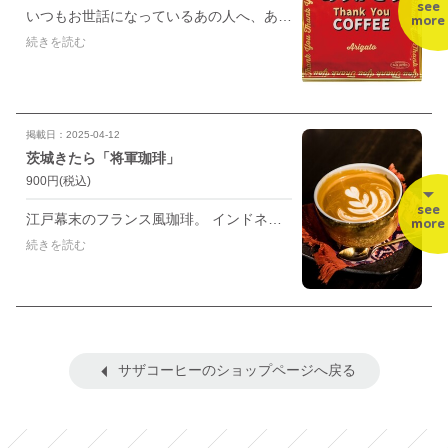
see
いつもお世話になっているあの人へ、ありがとうの気持ちを込めてコーヒーを贈りませんか。 香りが高く、甘くてまろやかな味わい。 「ありがとう」の想いをこめて贈りたい、そんな気持ちが伝わるブレンドコーヒー。
more
続きを読む
掲載日：2025-04-12
茨城きたら「将軍珈琲」
900円
(税込)
see
江戸幕末のフランス風珈琲。 インドネシア産深煎りとエチオピアモカをブレンド。 徳川慶喜公が欧米公使をもてなした珈琲を文献を基に再現。 ベルベットのようなワイン 濃厚できめ細やかな甘さは最後まで続きます。 たっぷりのミルクとの相性も抜群
more
続きを読む
サザコーヒーのショップページへ戻る