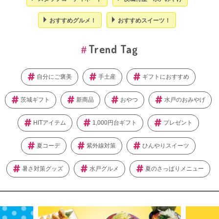
おすすめグルメ！
おすすめスイーツ！
Trend Tag
自分にご褒美
手土産
ギフトにおすすめ
茨城ギフト
新商品
おやつ
水戸のおみやげ
HITアイテム
1,000円台ギフト
プレゼント
夏コーデ
紫外線対策
ひんやりスイーツ
暑さ対策グッズ
水戸グルメ
夏のさっぱりメニュー