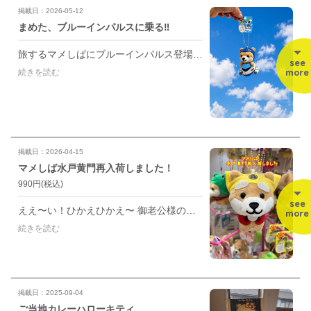
掲載日：2026-05-12
まめた、ブルーインパルスに乗る‼️
旅するマメしばにブルーインパルス登場‼️ 今日は快晴、飛行日和です🌞 大空に舞うまめた、カッコいいでしょ💙 他にも青と赤の飛行機バージョンも。 ぜひコレクションに加えてくださいね😊 ◯まめた✖️ブルーインパルス 1,540円 ◯まめた✖️飛行機 各1,100円 #旅するマメしば #まめた #ブルーインパルス
see
more
続きを読む
掲載日：2026-04-15
マメしば水戸黄門再入荷しました！
990円
(税込)
see
ええ〜い！ひかえひかえ〜 御老公様の御前である、ひかえおろう！！ はは〜っ🙌 水戸黄門様に扮したまめたくんのかわいらしさには一同頭が下がります（笑） まめた黄門様を水戸からぜひ諸国隅々お供にお連れくださいね。
more
続きを読む
掲載日：2025-09-04
ご当地カレーハローキティ