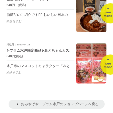
648円
(税込)
see
新商品のご紹介です💁‍♀️ おいしい日本カレーめぐり 『ハローキティ 茨城カレー』 人気キャラクター「ハローキティ」パッケージの ご当地レトルトカレー 茨城県産常陸牛を使用🐂 口に入れると甘めで滑らかなルーで 常陸牛がほろほろとほどけ 程よくスパイシーでおいしい〜🤤💕 このご当地🍛は 全国にあるそうなので 食べ比べしてみたい😋 お土産に最適な商品です ぜひご賞味くださいませ♪ 『ハローキティ茨城カレー』 内容量200g 594円（税込） ◆おみやげやプラム水戸◆ 水戸市宮町1-7-31 ☎️029-228-9363 10:00～21:00 #おみやげやプラム水戸#水戸駅#水戸駅ビル#茨城#水戸#茨城土産#水戸土産#おみやげ#茨城県#茨城カレー#ご当地カレー#ハローキティ#キティ#おいしいカレー日本めぐり#常陸牛ビーフカレー#常陸牛
more
続きを読む
掲載日：2025-04-23
✨プラム水戸限定商品✨みとちゃんカステラ焼き
648円
(税込)
see
水戸市のマスコットキャラクター「みとちゃん」のかわいい焼き印が入ったカステラ焼きが再入荷しました！！ 発売以来の人気商品です✨ どこか懐かしく優しいメープル風味。 そのままでももちろん美味しいのですが…ぜひお試し頂きたいのは、オーブントースターで少し焼き温めると、外側は香ばしく、内側はふんわりと優しい味わいでいくつでもたべられちゃう抜群の美味しさです👍✨ バターを乗せると更にリッチな味わいに😌💕 みとちゃんの焼き印は2種類。 かわいいパッケージと中は個包装なので、バラマキ土産にもぴったりです！ こちらの商品は、大手お菓子メーカーの長登屋さんがプラム水戸のために製造してくださった限定商品となっております✨👏😆👏✨ 水戸市内どこにも売っていませんよ〜当店だけの販売です✨✌✨ 長登屋さん、ありがとうございました🙇💕 ぜひこのかわいいみとちゃん、カステラ焼き、一度食べてみてくださいね♥ 8個入 648円(税込) ◆おみやげやプラム水戸◆ 水戸市宮町1-7-31 ☎️029-228-9363 10:00～21:00 #おみやげやプラム水戸#水戸駅#水戸駅ビル#茨城#水戸#茨城土産#水戸土産#おみやげ#みとちゃん#みとちゃんカステラ焼き#長登屋
more
続きを読む
おみやげや プラム水戸のショップページへ戻る