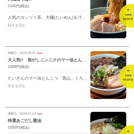
1100円
(税込)
see
人気のガッツリ系、大麺(たいめん)を汁なしで!! えび香るたいざんオリジナル「えびラー油」が味の決め手です。
more
続きを読む
掲載日：2026-08-01
New!
大人気!! 焦がしニンニクのマー油とんこつ
1000円
(税込)
see
たいざんのマー油とんこつ「黒山」くろやま 自家製とんこつスープと焦しニンニクのコク深いラーメンです。
more
続きを読む
掲載日：2026-07-29
New!
特選あごだし醤油
1050円
(税込)