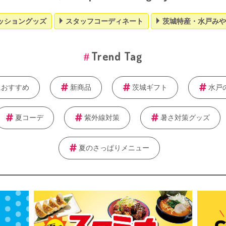
ッショングッズ
スタッフコーディネート
茨城特産・水戸みや
Trend Tag
におすすめ
新商品
茨城ギフト
水戸
夏コーデ
紫外線対策
暑さ対策グッズ
夏のさっぱりメニュー