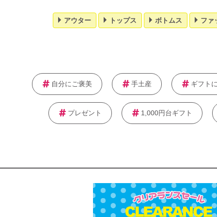
アウター
トップス
ボトムス
ファ
自分にご褒美
手土産
ギフト
プレゼント
1,000円台ギフト