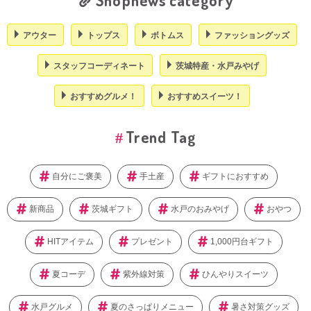
Shopnews category
アウター
トップス
ボトムス
ファッショングッズ
スタッフコーディネート
茨城特産・水戸みやげ
おすすめグルメ！
おすすめスイーツ！
Trend Tag
自分にご褒美
手土産
ギフトにおすすめ
新商品
茨城ギフト
水戸のおみやげ
おやつ
HITアイテム
プレゼント
1,000円台ギフト
夏コーデ
紫外線対策
ひんやりスイーツ
水戸グルメ
夏のさっぱりメニュー
暑さ対策グッズ