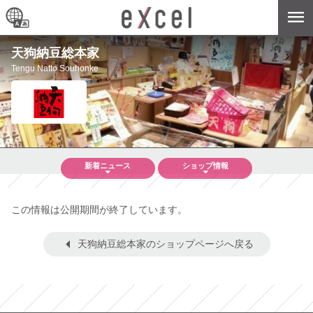
天狗納豆総本家
Tengu Natto Souhonke
新着
ニュース
ショップ
情報
この情報は公開期間が終了しています。
天狗納豆総本家のショップページへ戻る