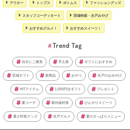
アウター
トップス
ボトムス
ファッショングッズ
スタッフコーディネート
茨城特産・水戸みやげ
おすすめグルメ！
おすすめスイーツ！
Trend Tag
自分にご褒美
手土産
ギフトにおすすめ
茨城ギフト
新商品
おやつ
水戸のおみやげ
HITアイテム
1,000円台ギフト
プレゼント
夏コーデ
紫外線対策
ひんやりスイーツ
暑さ対策グッズ
水戸グルメ
夏のさっぱりメニュー