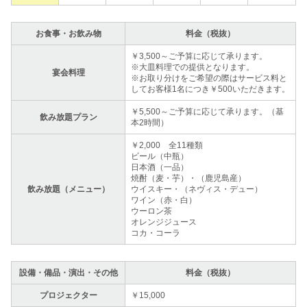
お食事・お飲み物
料金（税抜）
￥3,500～ご予算に応じて承ります。
※大皿料理での提供となります。
宴会料理
※お取り分けをご希望の際はサービス料と
してお客様1名につき￥500いただきます。
￥5,500～ご予算に応じて承ります。（基
飲み放題プラン
本2時間）
￥2,000 全11種類
ビール（中瓶）
日本酒（一品）
焼酎（麦・芋）・（鹿児島産）
飲み放題（メニュー）
ウイスキー・（ネヴィス・デュー）
ワイン（赤・白）
ウーロン茶
オレンジジュース
コカ・コーラ
設備・備品・演出・その他
料金（税抜）
プロジェクター
￥15,000