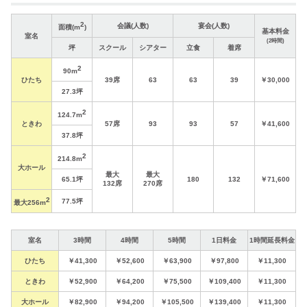
2
会議(人数)
宴会(人数)
面積(m
)
基本料金
室名
(2時間)
坪
スクール
シアター
立食
着席
2
90m
ひたち
39席
63
63
39
￥30,000
27.3坪
2
124.7m
ときわ
57席
93
93
57
￥41,600
37.8坪
2
214.8m
大ホール
最大
最大
65.1坪
180
132
￥71,600
132席
270席
2
77.5坪
最大256m
室名
3時間
4時間
5時間
1日料金
1時間延長料金
ひたち
￥41,300
￥52,600
￥63,900
￥97,800
￥11,300
ときわ
￥52,900
￥64,200
￥75,500
￥109,400
￥11,300
大ホール
￥82,900
￥94,200
￥105,500
￥139,400
￥11,300