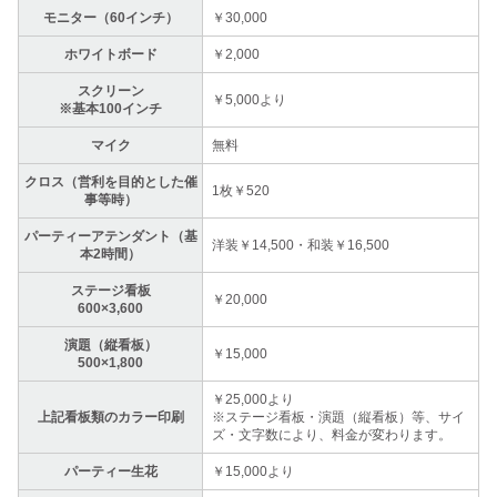
モニター（60インチ）
￥30,000
ホワイトボード
￥2,000
スクリーン
￥5,000より
※基本100インチ
マイク
無料
クロス（営利を目的とした催
1枚￥520
事等時）
パーティーアテンダント（基
洋装￥14,500・和装￥16,500
本2時間）
ステージ看板
￥20,000
600×3,600
演題（縦看板）
￥15,000
500×1,800
￥25,000より
上記看板類のカラー印刷
※ステージ看板・演題（縦看板）等、サイ
ズ・文字数により、料金が変わります。
パーティー生花
￥15,000より