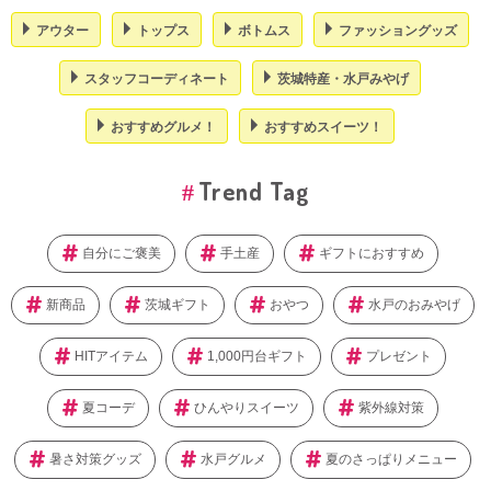
アウター
トップス
ボトムス
ファッショングッズ
スタッフコーディネート
茨城特産・水戸みやげ
おすすめグルメ！
おすすめスイーツ！
Trend Tag
自分にご褒美
手土産
ギフトにおすすめ
新商品
茨城ギフト
おやつ
水戸のおみやげ
HITアイテム
1,000円台ギフト
プレゼント
夏コーデ
ひんやりスイーツ
紫外線対策
暑さ対策グッズ
水戸グルメ
夏のさっぱりメニュー