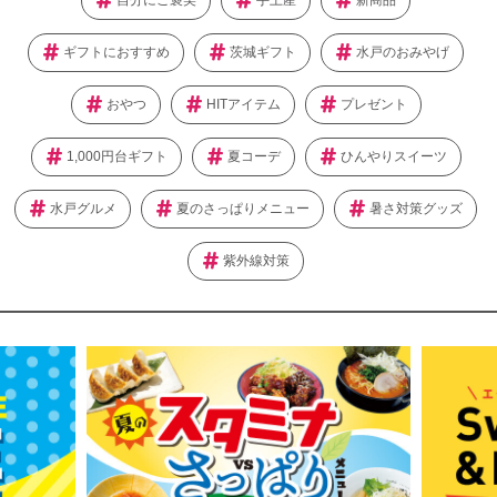
自分にご褒美
手土産
新商品
ギフトにおすすめ
茨城ギフト
水戸のおみやげ
おやつ
HITアイテム
プレゼント
1,000円台ギフト
夏コーデ
ひんやりスイーツ
水戸グルメ
夏のさっぱりメニュー
暑さ対策グッズ
紫外線対策