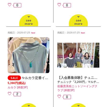
0
0
see
see
more
more
掲載日：2026-07-25
掲載日：2026-07-25
New!
New!
【入会募集体験】チュニックorトレーナー作成・マルチクロス転写・夏休み親子体験
SALE
✨ルカラ定番インナー✨再入荷✨
チュニック「2,200円」マルチクロス「550円」
5,390円
(税込)
佐藤貴美枝ニットソーイングク
ルカラ [本館3F]
ラブ [本館3F]
2
0