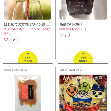
はじめての方向けワイン講座 受講生募集中
高蔵CASK梅干
エクセルカルチャーセンター [みな
根本漬物 [みなみ3F]
み6F]
3
2
see
see
more
more
掲載日：2026-06-17
掲載日：2026-06-04