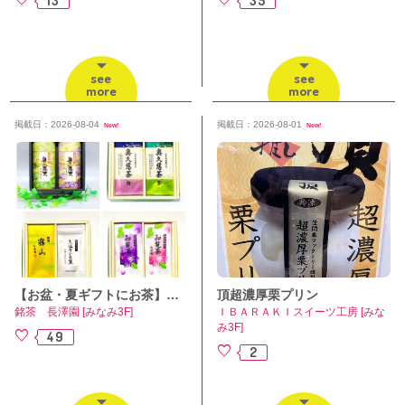
see
see
more
more
掲載日：2026-08-04
掲載日：2026-08-01
New!
New!
【お盆・夏ギフトにお茶】奥久慈茶・知覧茶・静岡茶から自由にお選びいただけます
頂超濃厚栗プリン
銘茶 長澤園 [みなみ3F]
ＩＢＡＲＡＫＩスイーツ工房 [みな
み3F]
49
2