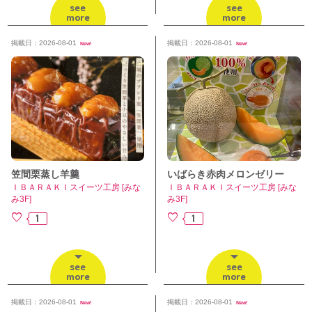
see
see
more
more
掲載日：2026-08-01
掲載日：2026-08-01
New!
New!
笠間栗蒸し羊羹
いばらき赤肉メロンゼリー
ＩＢＡＲＡＫＩスイーツ工房 [みな
ＩＢＡＲＡＫＩスイーツ工房 [みな
み3F]
み3F]
1
1
see
see
more
more
掲載日：2026-08-01
掲載日：2026-08-01
New!
New!