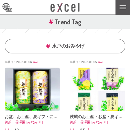
Trend Tag
水戸のおみやげ
掲載日：2026-08-06
掲載日：2026-08-05
New!
New!
お盆、お土産、夏ギフトに人気の高い奥久慈茶詰合せ（化粧缶入）🍵🌱
茨城のお土産・お盆・夏ギフトに【奥久慈茶】当店人気商品です🍵🌱
銘茶 長澤園 [みなみ3F]
銘茶 長澤園 [みなみ3F]
13
35