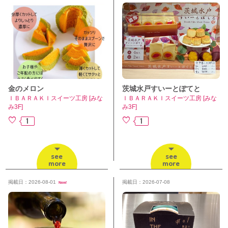
金のメロン
茨城水戸すいーとぽてと
ＩＢＡＲＡＫＩスイーツ工房 [みな
ＩＢＡＲＡＫＩスイーツ工房 [みな
み3F]
み3F]
1
1
see
see
more
more
掲載日：2026-08-01
掲載日：2026-07-08
New!