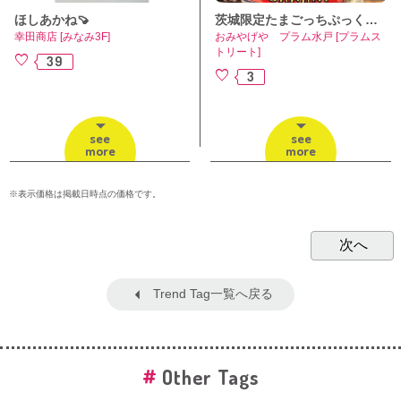
ほしあかね🍠
茨城限定たまごっちぷっくりキーホルダー入荷しました！
幸田商店 [みなみ3F]
おみやげや プラム水戸 [プラムス
トリート]
39
3
see
see
more
more
※表示価格は掲載日時点の価格です。
Trend Tag一覧へ戻る
Other Tags