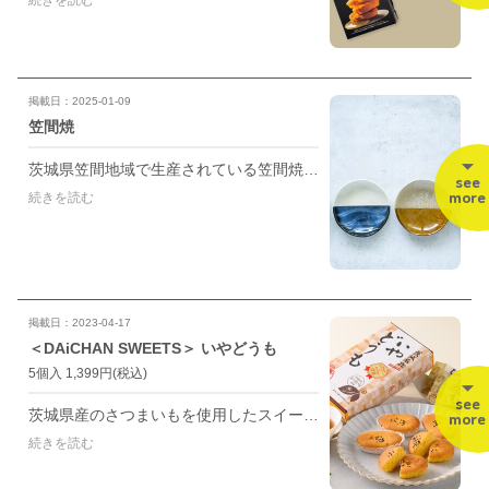
続きを読む
掲載日：2025-01-09
笠間焼
茨城県笠間地域で生産されている笠間焼。 納豆鉢や箸置きなども取り揃えております✨ 【お取り扱いブランド】 ▪️向山窯 ▪️製陶ふくだ
see
more
続きを読む
掲載日：2023-04-17
＜DAiCHAN SWEETS＞ いやどうも
5個入 1,399円
(税込)
see
茨城県産のさつまいもを使用したスイートポテト🍠 ホワイトチョコを練り込んでいるため冷やして食べるとさらにしっとり✨ ・1個 243円 ・5個入 1,399円 ・10個入 2,428円
more
続きを読む