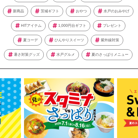
新商品
茨城ギフト
おやつ
水戸のおみやげ
HITアイテム
1,000円台ギフト
プレゼント
夏コーデ
ひんやりスイーツ
紫外線対策
暑さ対策グッズ
水戸グルメ
夏のさっぱりメニュー