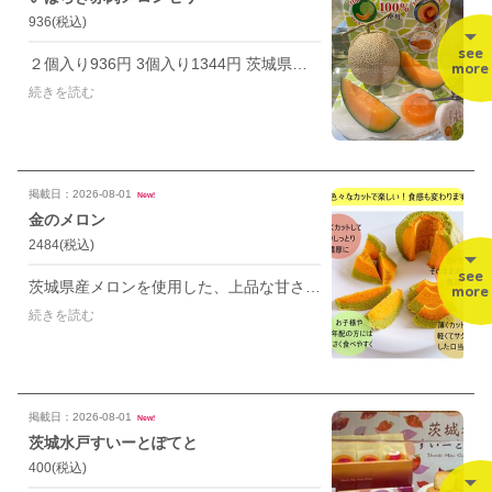
936
(税込)
see
２個入り936円 3個入り1344円 茨城県産「厳選赤肉メロン」をそのままゼリーに！ 【厳選】美しいオレンジ色の果肉、まろやかで上品な甘み 【贅沢】ひとつひとつ、生のメロンから丁寧にくり抜いた果肉をたっぷり使用！
more
続きを読む
掲載日：2026-08-01
New!
金のメロン
2484
(税込)
see
茨城県産メロンを使用した、上品な甘さと香り、ふわふわしっとり食感のバームクーヘンです。 本物のメロンの果肉とピューレを使用しています。
more
続きを読む
掲載日：2026-08-01
New!
茨城水戸すいーとぽてと
400
(税込)