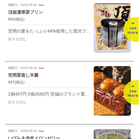
掲載日：2026-08-01
New!
頂超濃厚栗プリン
680
(税込)
see
笠間の栗をたっぷり44%使用した贅沢プリン 本商品は冷凍品です 解凍後は当日中にお召し上がりください
more
続きを読む
掲載日：2026-08-01
New!
笠間栗蒸し羊羹
497
(税込)
see
1個497円 5個2685円 茨城のブランド栗「笠間栗」を万に使った優しい味わいの栗蒸し羊羹。 いつでも食べやすい一口サイズ
more
続きを読む
掲載日：2026-08-01
New!
いばらき赤肉メロンゼリー