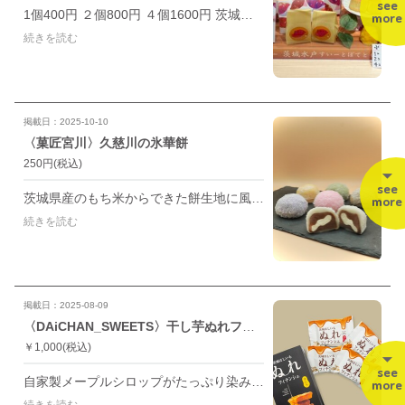
see
1個400円 ２個800円 ４個1600円 茨城県産のいもをたっぷりと使用し、ねっとり濃厚なすいーとぽてとに仕上がりました！ 冷やして食べると甘さが控えめに感じます
more
続きを読む
掲載日：2025-10-10
〈菓匠宮川〉久慈川の氷華餅
250円
(税込)
see
茨城県産のもち米からできた餅生地に風味豊かなフルーツ餡、北海道産生クリームを包みました。 こしあん／抹茶／マンゴー コーヒー／梅／ブルーベリー
more
続きを読む
掲載日：2025-08-09
〈DAiCHAN_SWEETS〉干し芋ぬれフィナンシェ
￥1,000
(税込)
see
自家製メープルシロップがたっぷり染み込んだ干し芋フィナンシェ。 しっとりやわらかな生地に茨城県産の干し芋が見事にマッチした贅沢な味わいです✨ ・１個 251円 ・４個入 1,000円
more