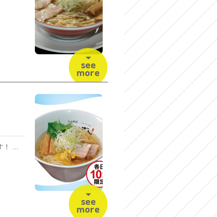
see
more
柚子香るさっぱりらーめんです！ ＜夏のスタミナ VS さっぱりメニュー＞ 7/1(水)～8/16(日)まで
see
more