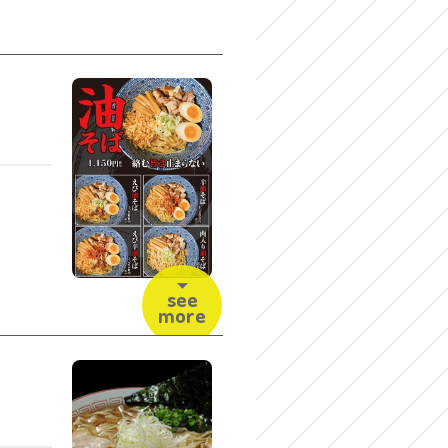
see
more