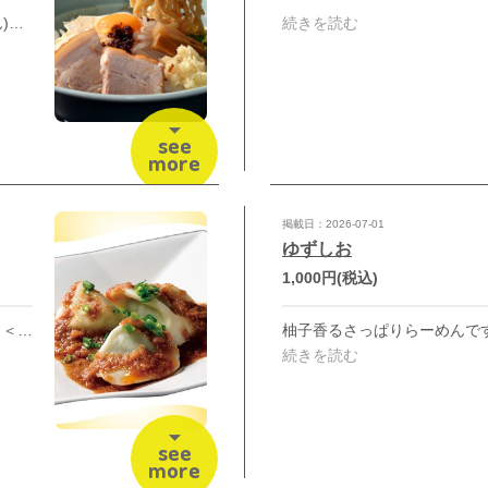
人気のガッツリ系、大麺(たいめん)を汁なしで!! えび香るたいざんオリジナル「えびラー油」が味の決め手です。
続きを読む
see
more
掲載日：2026-07-01
ゆずしお
1,000円
(税込)
ゴマとニンニク、ニラたっぷり！ ＜夏のスタミナ VS さっぱりメニュー＞ 7/1(水)～8/16(日)まで
続きを読む
see
more