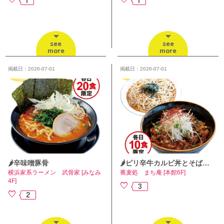
see
see
more
more
掲載日：2026-07-01
掲載日：2026-07-01
🌶️辛味噌豚骨
🌶️ピリ辛牛カルビ丼とそばのセット
横浜家系ラーメン 武骨家 [みなみ
蕎麦処 まち庵 [本館6F]
4F]
3
2