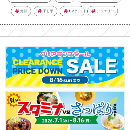
海鮮
干し芋
UVケア
ジュエリー