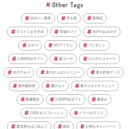
Other Tags
自分にご褒美
手土産
新商品
ギフトにおすすめ
茨城ギフト
水戸のおみやげ
おやつ
HITアイテム
プレゼント
1,000円台ギフト
夏コーデ
ひんやりスイーツ
水戸グルメ
夏のさっぱりメニュー
暑さ対策グッズ
紫外線対策
麺グルメ
夏のスタミナメニュー
数量限定
2,000円台ギフト
夏休み
COOL＆リフレッシュ
トラベルグッズ
夏支度をはじめよう
納豆
お得なキャンペーン