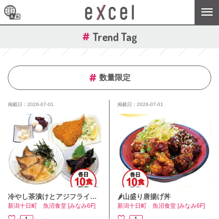
Trend Tag
数量限定
掲載日：2026-07-01
掲載日：2026-07-01
冷やし茶漬けとアジフライセット
🌶️山盛り唐揚げ丼
新潟十日町 魚沼食堂 [みなみ6F]
新潟十日町 魚沼食堂 [みなみ6F]
1
1