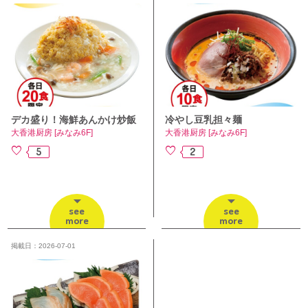
デカ盛り！海鮮あんかけ炒飯
冷やし豆乳担々麺
大香港厨房 [みなみ6F]
大香港厨房 [みなみ6F]
5
2
see
see
more
more
掲載日：2026-07-01