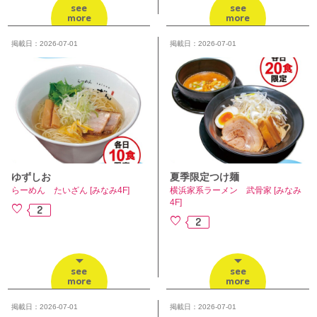
see
see
more
more
掲載日：2026-07-01
掲載日：2026-07-01
ゆずしお
夏季限定つけ麺
らーめん たいざん [みなみ4F]
横浜家系ラーメン 武骨家 [みなみ
4F]
2
2
see
see
more
more
掲載日：2026-07-01
掲載日：2026-07-01