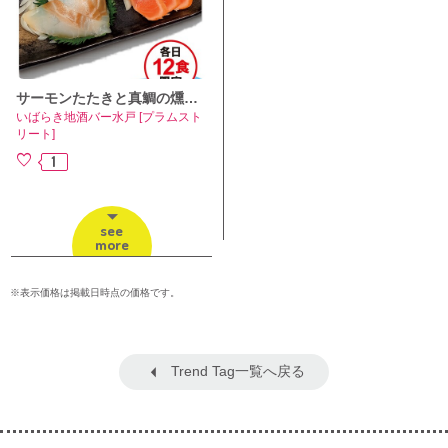
サーモンたたきと真鯛の燻製マリネ2種盛り
いばらき地酒バー水戸 [プラムスト
リート]
1
see
more
※表示価格は掲載日時点の価格です。
Trend Tag一覧へ戻る