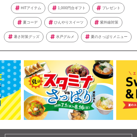
HITアイテム
1,000円台ギフト
プレゼント
夏コーデ
ひんやりスイーツ
紫外線対策
暑さ対策グッズ
水戸グルメ
夏のさっぱりメニュー