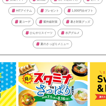
HITアイテム
プレゼント
1,000円台ギフト
夏コーデ
紫外線対策
暑さ対策グッズ
ひんやりスイーツ
水戸グルメ
夏のさっぱりメニュー