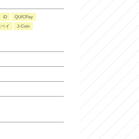
iD
QUICPay
天ペイ
J-Coin