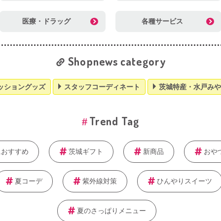
医療・ドラッグ
各種サービス
Shopnews category
ッショングッズ
スタッフコーディネート
茨城特産・水戸みや
Trend Tag
におすすめ
茨城ギフト
新商品
おや
夏コーデ
紫外線対策
ひんやりスイーツ
夏のさっぱりメニュー