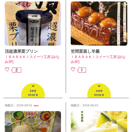
頂超濃厚栗プリン
笠間栗蒸し羊羹
ＩＢＡＲＡＫＩスイーツ工房 [みな
ＩＢＡＲＡＫＩスイーツ工房 [みな
み3F]
み3F]
2
1
see
see
more
more
掲載日：2026-08-01
掲載日：2026-06-01
New!