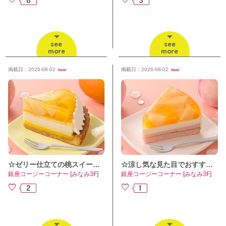
see
see
more
more
掲載日：2026-08-02
掲載日：2026-08-02
New!
New!
☆ゼリー仕立ての桃スイーツ🍑✨☆【桃涼みタルト（マンゴー＆白桃）】
☆涼し気な見た目でおすすめです🍑✨☆【桃涼みケーキ（白桃＆黄桃）】
銀座コージーコーナー [みなみ3F]
銀座コージーコーナー [みなみ3F]
2
1