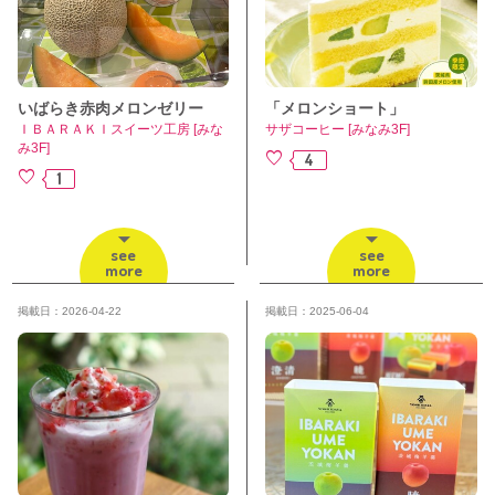
いばらき赤肉メロンゼリー
「メロンショート」
ＩＢＡＲＡＫＩスイーツ工房 [みな
サザコーヒー [みなみ3F]
み3F]
4
1
see
see
more
more
掲載日：2026-04-22
掲載日：2025-06-04