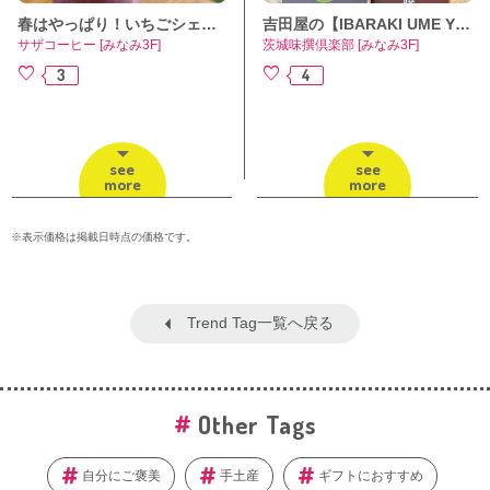
春はやっぱり！いちごシェイク
吉田屋の【IBARAKI UME YOKAN】
サザコーヒー [みなみ3F]
茨城味撰倶楽部 [みなみ3F]
3
4
see
see
more
more
※表示価格は掲載日時点の価格です。
Trend Tag一覧へ戻る
Other Tags
自分にご褒美
手土産
ギフトにおすすめ