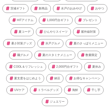
茨城ギフト
新商品
水戸のおみやげ
おやつ
HITアイテム
1,000円台ギフト
プレゼント
夏コーデ
ひんやりスイーツ
紫外線対策
暑さ対策グッズ
水戸グルメ
夏のさっぱりメニュー
麺グルメ
夏のスタミナメニュー
数量限定
COOL＆リフレッシュ
2,000円台ギフト
夏休み
夏支度をはじめよう
納豆
お得なキャンペーン
UVケア
トラベルグッズ
海鮮
干し芋
ジュエリー