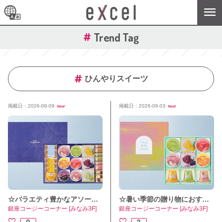
Trend Tag
ひんやりスイーツ
掲載日：2026-08-09
掲載日：2026-08-03
New!
New!
☆バラエティ豊かなアソート✨☆【ギフトアソート（22個入）】
☆暑い季節の贈り物におすすめです✨☆【フルーツゼリーアソート（9個入）】
銀座コージーコーナー [みなみ3F]
銀座コージーコーナー [みなみ3F]
0
3