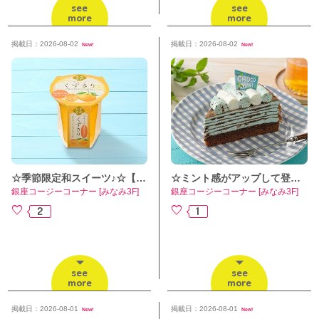
see
see
more
more
掲載日：2026-08-02
掲載日：2026-08-02
New!
New!
☆季節限定和スイーツ♪☆【フルーツくずきり 愛媛県産せとか】
☆ミント感がアップして登場♪☆【爽快チョコミントミルクレープ】
銀座コージーコーナー [みなみ3F]
銀座コージーコーナー [みなみ3F]
2
1
see
see
more
more
掲載日：2026-08-01
掲載日：2026-08-01
New!
New!