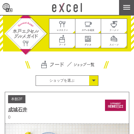
ショップを選ぶ
成城石井
本館2F
フレッシュ 丸果
成城石井
ニュー・クイック
()
海鮮工房田中