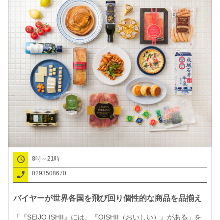
ガスト
水戸納豆
銘茶 長澤園
天狗納豆総本家
The Natto＆Bar MITO RUTSUBO
しゃぶ葉
8時～21時
0293508670
バイヤーが世界各国を飛び回り個性的な商品を品揃え
「『SEIJO ISHII』には、『OISHII（おいしい）』がある」を