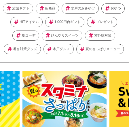
茨城ギフト
新商品
水戸のおみやげ
おやつ
HITアイテム
1,000円台ギフト
プレゼント
夏コーデ
ひんやりスイーツ
紫外線対策
暑さ対策グッズ
水戸グルメ
夏のさっぱりメニュー