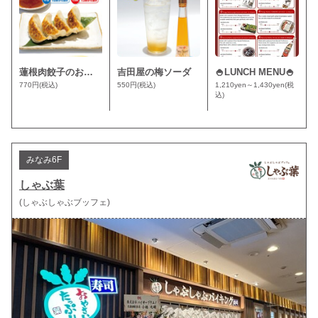
蓮根肉餃子のおばけん
吉田屋の梅ソーダ
🍚LUNCH MENU🍚
770円
(税込)
550円
(税込)
1,210yen～1,430yen
(税
込)
みなみ6F
しゃぶ葉
(しゃぶしゃぶブッフェ)