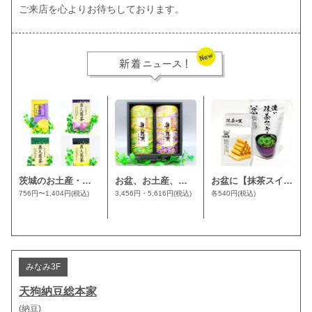
ご来店を心よりお待ちしております。
茨城のお土産・お盆・夏ギフト・帰省みやげに【奥久慈茶】が人気です🍵🌱
お盆、お土産、夏ギフトに人気の奥久慈茶詰合せ（化粧缶入）おすすめです🍵🌱
お盆に【抹茶スイーツ】山政小山園さんの本格抹茶を使用。人気が高くおすすめ🍵🌱
756円〜1,404円
(税込)
3,456円・5,616円
(税込)
各540円
(税込)
みなみ3F
天狗納豆総本家
(納豆)