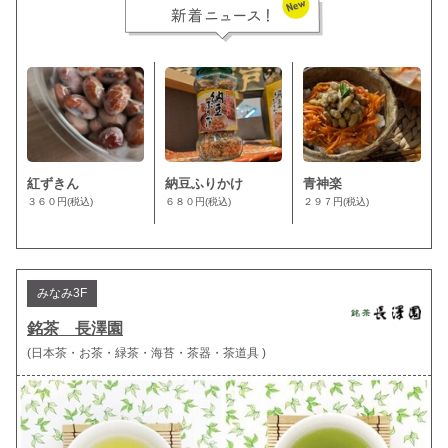
紅ずきん
納豆ふりかけ
青神楽
３６０円
(税込)
６８０円
(税込)
２９７円
(税込)
みなみ3F
銘茶 長澤園
(日本茶・お茶・緑茶・海苔・茶器・茶道具 )