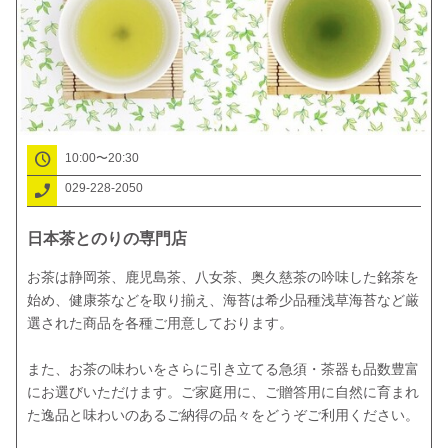
10:00〜20:30
029-228-2050
日本茶とのりの専門店
お茶は静岡茶、鹿児島茶、八女茶、奥久慈茶の吟味した銘茶を
始め、健康茶などを取り揃え、海苔は希少品種浅草海苔など厳
選された商品を各種ご用意しております。

また、お茶の味わいをさらに引き立てる急須・茶器も品数豊富
にお選びいただけます。ご家庭用に、ご贈答用に自然に育まれ
た逸品と味わいのあるご納得の品々をどうぞご利用ください。
