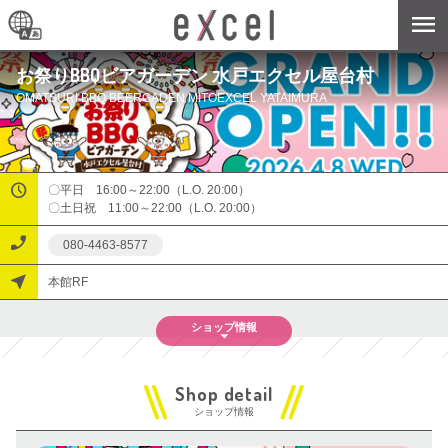
お祭りBBQビアガーデン 水戸エクセル屋台村
OMATSURI BBQ BEERGADEN MITOEXCEL YATAIMURA
〇平日　16:00～22:00（L.O. 20:00）

〇土日祝　11:00～22:00（L.O. 20:00）
080-4463-8577
本館RF
ショップ
情報
ショップ情報