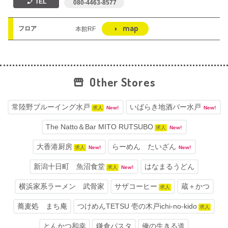
TEL
 080-4463-8577
map
フロア
本館RF
Other Stores
常陸野ブルーイング水戸
いばらき地酒バー水戸
求人
New!
New!
The Natto＆Bar MITO RUTSUBO
求人
New!
大香港厨房
らーめん たいざん
求人
New!
New!
新潟十日町 魚沼食堂
はなまるうどん
求人
New!
横浜家系ラーメン 武骨家
サザコーヒー
蔵＋かつ
求人
蕎麦処 まち庵
つけめんTETSU 壱の木戸ichi-no-kido
求人
とんかつ和幸
鎌倉パスタ
俺の生きる道