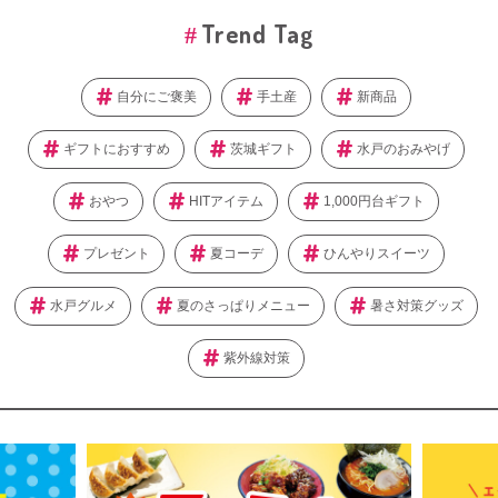
Trend Tag
自分にご褒美
手土産
新商品
ギフトにおすすめ
茨城ギフト
水戸のおみやげ
おやつ
HITアイテム
1,000円台ギフト
プレゼント
夏コーデ
ひんやりスイーツ
水戸グルメ
夏のさっぱりメニュー
暑さ対策グッズ
紫外線対策