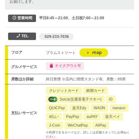
お届けします。
平日6:45～21:00、土日祝7:00～21:00
営業時間
TEL
 029-233-7036
map
フロア
プラムストリート
テイクアウト可
グルメサービス
席数ほか詳細
終日禁煙 ※店内に喫煙スタンド有、席数：69席
クレジットカード
銀聯カード
Suica(交通系電子マネー)
iD
QUICPay
楽天Edy
WAON
nanaco
支払いサービス
d払い
PayPay
auPAY
楽天ペイ
J-Coin
WeChatPay
AliPay
※利用できるカードなど、詳しくは店舗スタッフにお尋ねく
ださい。