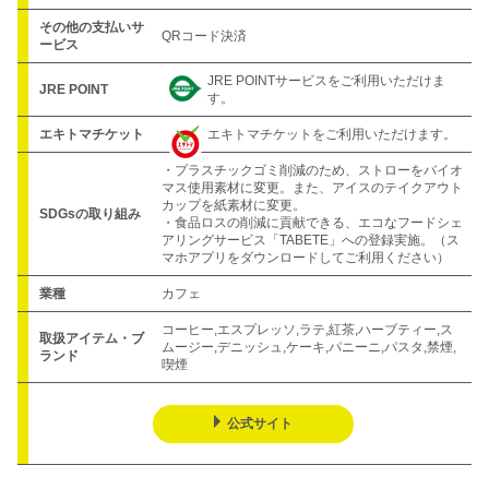
その他の支払いサ
QRコード決済
ービス
JRE POINTサービスをご利用いただけま
JRE POINT
す。
エキトマチケット
エキトマチケットをご利用いただけます。
・プラスチックゴミ削減のため、ストローをバイオ
マス使用素材に変更。また、アイスのテイクアウト
カップを紙素材に変更。

SDGsの取り組み
・食品ロスの削減に貢献できる、エコなフードシェ
アリングサービス「TABETE」への登録実施。（ス
マホアプリをダウンロードしてご利用ください）
業種
カフェ
コーヒー,エスプレッソ,ラテ,紅茶,ハーブティー,ス
取扱アイテム・ブ
ムージー,デニッシュ,ケーキ,パニーニ,パスタ,禁煙,
ランド
喫煙
公式サイト