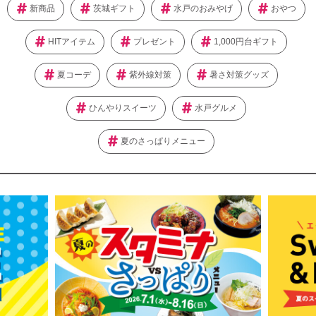
新商品
茨城ギフト
水戸のおみやげ
おやつ
HITアイテム
プレゼント
1,000円台ギフト
夏コーデ
紫外線対策
暑さ対策グッズ
ひんやりスイーツ
水戸グルメ
夏のさっぱりメニュー