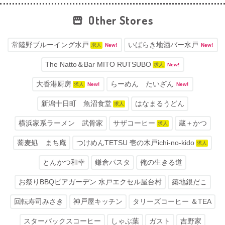
Other Stores
常陸野ブルーイング水戸
いばらき地酒バー水戸
求人
New!
New!
The Natto＆Bar MITO RUTSUBO
求人
New!
大香港厨房
らーめん たいざん
求人
New!
New!
新潟十日町 魚沼食堂
はなまるうどん
求人
横浜家系ラーメン 武骨家
サザコーヒー
蔵＋かつ
求人
蕎麦処 まち庵
つけめんTETSU 壱の木戸ichi-no-kido
求人
とんかつ和幸
鎌倉パスタ
俺の生きる道
お祭りBBQビアガーデン 水戸エクセル屋台村
築地銀だこ
回転寿司みさき
神戸屋キッチン
タリーズコーヒー ＆TEA
スターバックスコーヒー
しゃぶ葉
ガスト
吉野家